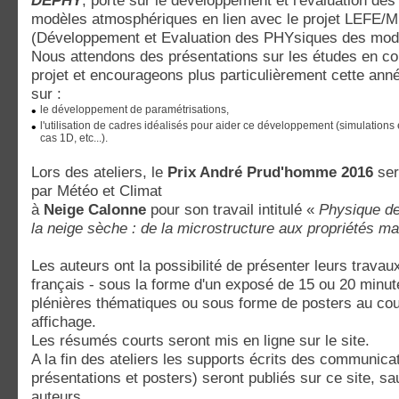
DEPHY
, porte sur le développement et l'évaluation de
modèles atmosphériques en lien avec le projet LEF
(Développement et Evaluation des PHYsiques des mod
Nous attendons des présentations sur les études en co
projet et encourageons plus particulièrement cette ann
sur :
•
le développement de paramétrisations,
•
l'utilisation de cadres idéalisés pour aider ce développement (simulations 
cas 1D, etc...).
Lors des ateliers, le
Prix André Prud'homme 2016
ser
par Météo et Climat
à
Neige Calonne
pour son travail intitulé «
Physique d
la neige sèche : de la microstructure aux propriétés 
Les auteurs ont la possibilité de présenter leurs trava
français - sous la forme d'un exposé de 15 ou 20 minut
plénières thématiques ou sous forme de posters au cou
affichage.
Les résumés courts seront mis en ligne sur le site.
A la fin des ateliers les supports écrits des communic
présentations et posters) seront publiés sur ce site, sa
auteurs.