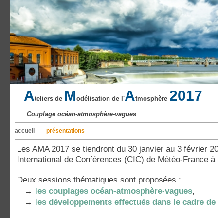
A
M
A
2017
teliers de
odélisation de l'
tmosphère
Couplage océan-atmosphère-vagues
accueil
présentations
Les AMA 2017 se tiendront du 30 janvier au 3 février 2
International de Conférences (CIC) de Météo-France à 
Deux sessions thématiques sont proposées :
→
les couplages océan-atmosphère-vagues
,
→
les développements effectués dans le cadre d